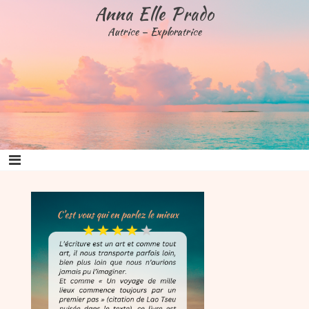
Aller
Anna Elle Prado
au
Autrice – Exploratrice
contenu