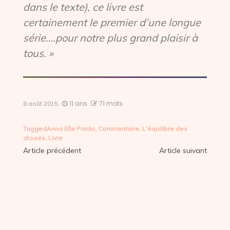
dans le texte), ce livre est
certainement le premier d’une longue
série….pour notre plus grand plaisir à
tous. »
11 ans
71 mots
8 août 2015
Tagged
Anna Elle Prado
,
Commentaire
,
L'équilibre des
choses
,
Livre
Navigation
Article précédent
Article suivant
de
l’article