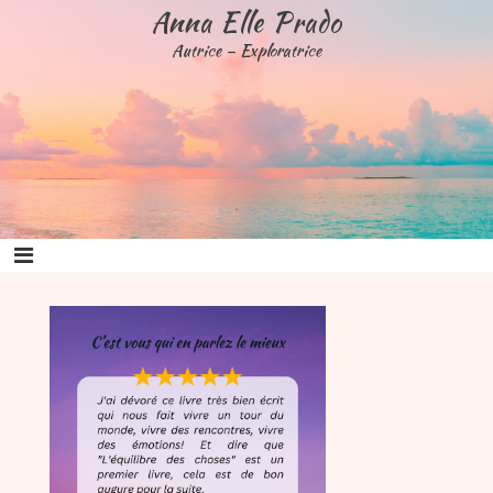
Aller
Anna Elle Prado
au
Autrice – Exploratrice
contenu