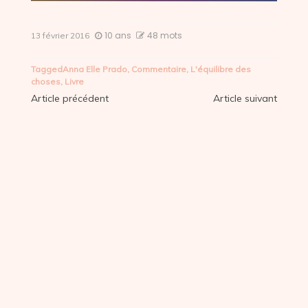
10 ans
48 mots
13 février 2016
Tagged
Anna Elle Prado
,
Commentaire
,
L'équilibre des
choses
,
Livre
Navigation
Article précédent
Article suivant
de
l’article