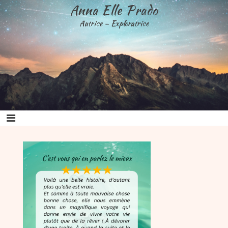
Aller
Anna Elle Prado
au
Autrice – Exploratrice
contenu