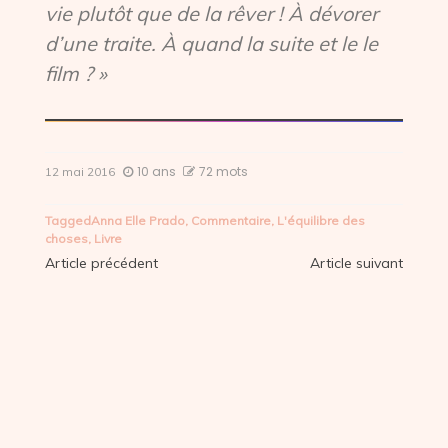
vie plutôt que de la rêver ! À dévorer
d’une traite. À quand la suite et le le
film ? »
10 ans
72 mots
12 mai 2016
Tagged
Anna Elle Prado
,
Commentaire
,
L'équilibre des
choses
,
Livre
Navigation
Article précédent
Article suivant
de
l’article