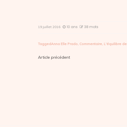
10 ans
38 mots
19 juillet 2016
Tagged
Anna Elle Prado
,
Commentaire
,
L'équilibre d
Navigation
Article précédent
de
l’article