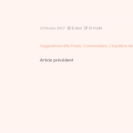
9 ans
31 mots
10 février 2017
Tagged
Anna Elle Prado
,
Commentaire
,
L'équilibre d
Navigation
Article précédent
de
l’article