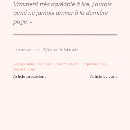
Vraiment très agréable à lire, j’aurais
aimé ne jamais arriver à la dernière
page. »
9 ans
64 mots
13 octobre 2017
Tagged
Anna Elle Prado
,
Commentaire
,
L'équilibre des
choses
,
Livre
Navigation
Article précédent
Article suivant
de
l’article